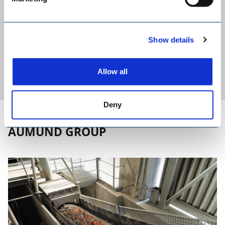
Show details
1
2
3
4
Allow all
Deny
AUMUND GROUP