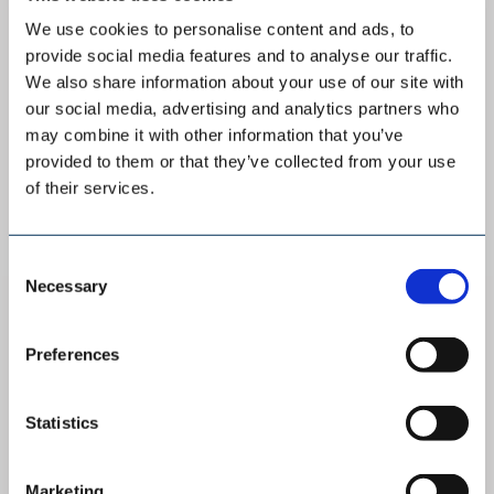
SCHADE LAGERTECHNIK
Giganten aus Stahl
We use cookies to personalise content and ads, to
provide social media features and to analyse our traffic.
SCHADE Inspektion im australischen Kohlerevier
We also share information about your use of our site with
Ein Absetzer, zwei Portalkratzer und ein Kreislager
our social media, advertising and analytics partners who
ragen aus dem 3,800 Hektar großen Gelände
may combine it with other information that you’ve
empor. Fast 10 Jahre führte die Kohlemine in
provided to them or that they’ve collected from your use
Australien ein stilles Leben und bereitet sich nun
of their services.
auf ihre zweite Arbeitschance vor. Angeschlossen
ist die im Tagebau arbeitende Mine an eine gute
Consent
Schienen-Infrastruktur. Um ihre schwarzen
Necessary
Selection
Schätze […]
Preferences
MEHR ERFAHREN
Statistics
Diese News in der Fachpresse
Marketing