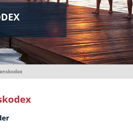
ODEX
tenskodex
skodex
der