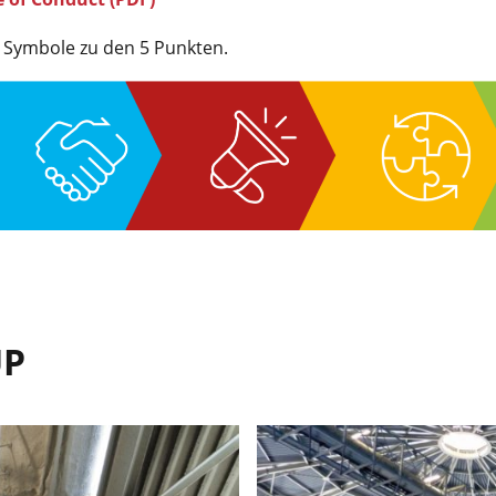
r Symbole zu den 5 Punkten.
UP