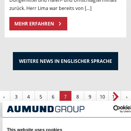
Düngemittel und Hafen- und Umschlagterminals
zurück. Herr Lima war bereits von […]
MEHR ERFAHREN
WEITERE NEWS IN ENGLISCHER SPRACHE
‹
3
4
5
6
7
8
9
10
11
›
This website uses cookies