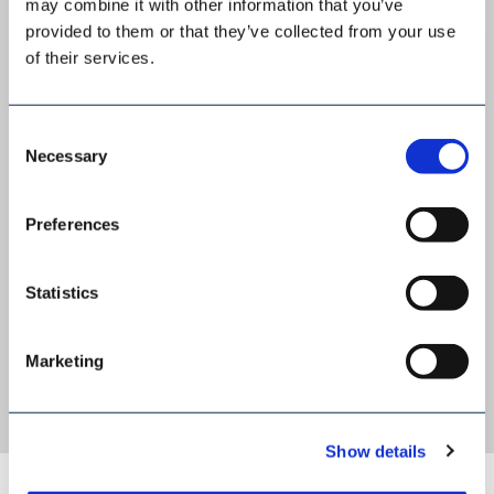
may combine it with other information that you’ve
erfolgreicher Tätigkeit für AUMUND Corporation in
provided to them or that they’ve collected from your use
[…]
of their services.
MEHR ERFAHREN
Consent
Necessary
Selection
Preferences
WEITERE NEWS IN ENGLISCHER SPRACHE
Statistics
Marketing
«
‹
6
7
8
9
10
11
›
Show details