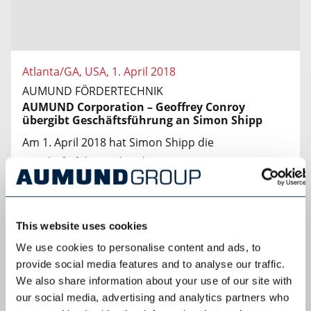
Atlanta/GA, USA, 1. April 2018
AUMUND FÖRDERTECHNIK
AUMUND Corporation – Geoffrey Conroy
übergibt Geschäftsführung an Simon Shipp
Am 1. April 2018 hat Simon Shipp die
Geschäftsführung bei der AUMUND Corporation
USA, Tochtergesellschaft der AUMUND
Fördertechnik GmbH in Rheinberg, übernommen.
Simon Shipp verfügt über eine mehr als 25-jährige
This website uses cookies
Erfahrung im internationalen Maschinen- und
We use cookies to personalise content and ads, to
Anlagenbau, insbesondere in der
provide social media features and to analyse our traffic.
Schüttgutfördertechnik. Zeitgleich ist der bisherige
We also share information about your use of our site with
Geschäftsführer Geoffrey Conroy nach 20-jähriger
our social media, advertising and analytics partners who