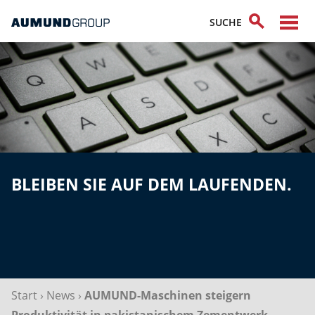
BLEIBEN SIE AUF DEM LAUFENDEN.
Start
›
News
›
AUMUND-Maschinen steigern
Produktivität in pakistanischem Zementwerk