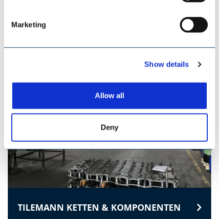
Marketing
ESI EUROSILO
Show details
Allow all
Deny
TILEMANN KETTEN & KOMPONENTEN