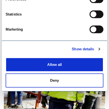
Statistics
TILEMANN KETTEN & KOMPONENTEN
Marketing
Show details
Allow all
Deny