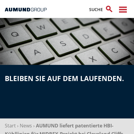
BLEIBEN SIE AUF DEM LAUFENDEN.
Start
›
News
›
AUMUND liefert patentierte HBI-
Kühllinien für MIDREX-Projekt bei Cleveland Cliffs