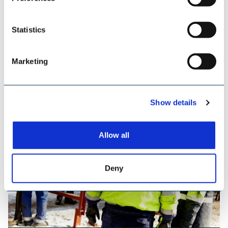
Statistics
TILEMANN KETTEN & KOMPONENTEN
Marketing
Show details
Allow all
Deny