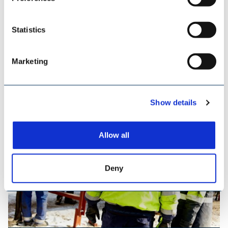
Statistics
TILEMANN KETTEN & KOMPONENTEN
Marketing
Show details
Allow all
Deny