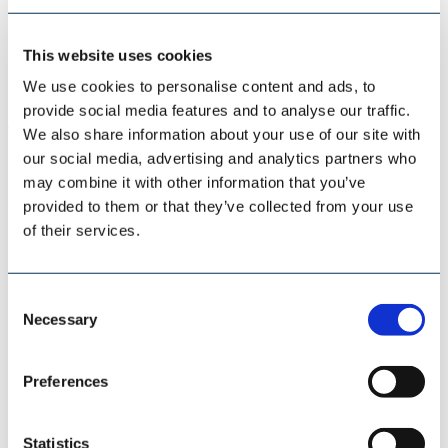
Lösung fühlt den Puls Ihrer Maschine, behält sie im Auge
und informiert Sie, wenn Ihr Handeln erforderlich ist. Bei
This website uses cookies
erkannten Anomalien sendet PREMAS® 4.0 Push-
We use cookies to personalise content and ads, to
Benachrichtigungen und gibt eine Vorhersage über die
provide social media features and to analyse our traffic.
voraussichtliche Lebensdauer von kritischen
We also share information about your use of our site with
Maschinenkomponenten.
our social media, advertising and analytics partners who
may combine it with other information that you’ve
So können Sie Ihre Instandhaltung entspannt planen,
provided to them or that they’ve collected from your use
rechtzeitig handeln und mögliche Probleme vermeiden,
of their services.
noch bevor Ihr Produktionsablauf beeinträchtigt wird. Es
ist jedoch wichtig zu sagen: PREMAS® 4.0 ersetzt keinen
Consent
Experten! Die Lösung ist wie Ihr bester Freund, der Ihnen
Necessary
Selection
hilft, Prioritäten in der Instandhaltung zu setzen, zu
entscheiden was als nächstes zu tun ist und zu handeln!
Preferences
Doch die Entscheidungskompetenz liegt bei Ihnen.
Möchten Sie Ihre Instandhaltung und Produktion auf
Statistics