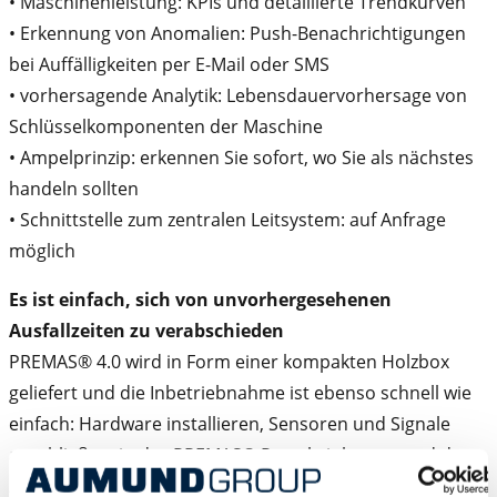
• Maschinenleistung: KPIs und detaillierte Trendkurven
• Erkennung von Anomalien: Push-Benachrichtigungen
bei Auffälligkeiten per E-Mail oder SMS
• vorhersagende Analytik: Lebensdauervorhersage von
Schlüsselkomponenten der Maschine
• Ampelprinzip: erkennen Sie sofort, wo Sie als nächstes
handeln sollten
• Schnittstelle zum zentralen Leitsystem: auf Anfrage
möglich
Es ist einfach, sich von unvorhergesehenen
Ausfallzeiten zu verabschieden
PREMAS® 4.0 wird in Form einer kompakten Holzbox
geliefert und die Inbetriebnahme ist ebenso schnell wie
einfach: Hardware installieren, Sensoren und Signale
anschließen, in das PREMAS® Portal einloggen und dann
zurück an die Produktion. Die nun vernetzte, smarte