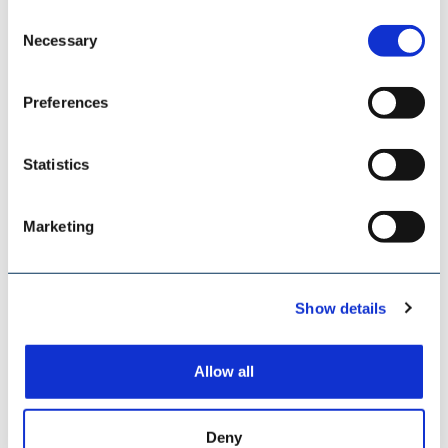
Consent
SAMSON MATERIALS HANDLING
Necessary
Selection
Preferences
Statistics
Marketing
Show details
Allow all
ESI EUROSILO
Deny