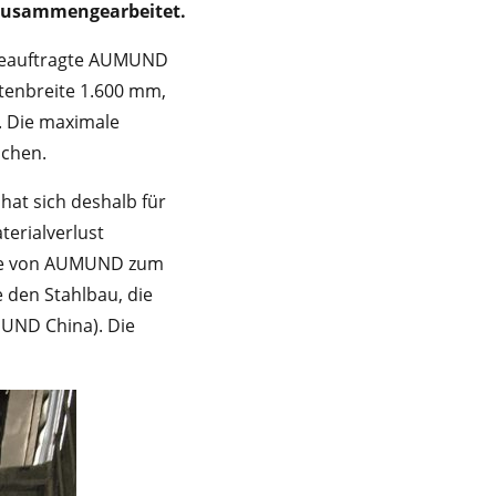
 zusammengearbeitet.
 beauftragte AUMUND
tenbreite 1.600 mm,
. Die maximale
schen.
hat sich deshalb für
erialverlust
rke von AUMUND zum
 den Stahlbau, die
MUND China). Die