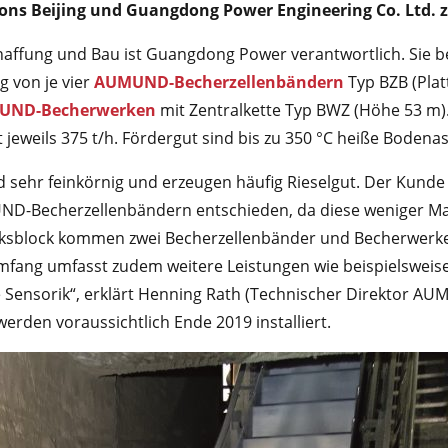
ons Beijing und Guangdong Power Engineering Co. Ltd.
chaffung und Bau ist Guangdong Power verantwortlich. Sie
g von je vier
AUMUND-Becherzellenbändern
Typ BZB (Plat
UND-Becherwerken
mit Zentralkette Typ BWZ (Höhe 53 m)
 jeweils 375 t/h. Fördergut sind bis zu 350 °C heiße Bodena
 sehr feinkörnig und erzeugen häufig Rieselgut. Der Kunde 
ND-Becherzellenbändern entschieden, da diese weniger Mat
erksblock kommen zwei Becherzellenbänder und Becherwe
umfang umfasst zudem weitere Leistungen wie beispielsweise
e Sensorik“, erklärt Henning Rath (Technischer Direktor AU
den voraussichtlich Ende 2019 installiert.